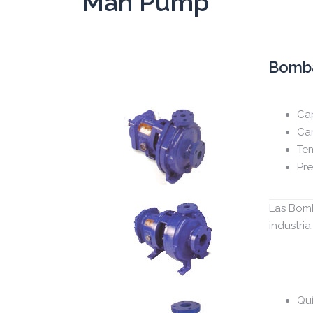
Man Pump
Bomba
Ca
Car
Tem
Pre
Las Bomb
industria
Qu