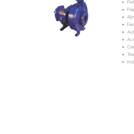
Pe
Pa
Ali
Fa
Au
Ac
Ce
Tex
Ind