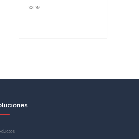
WDM
oluciones
oductos