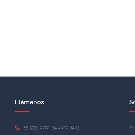
Llámanos
S
55 5739 0717 * 54 4620 9463
Pr