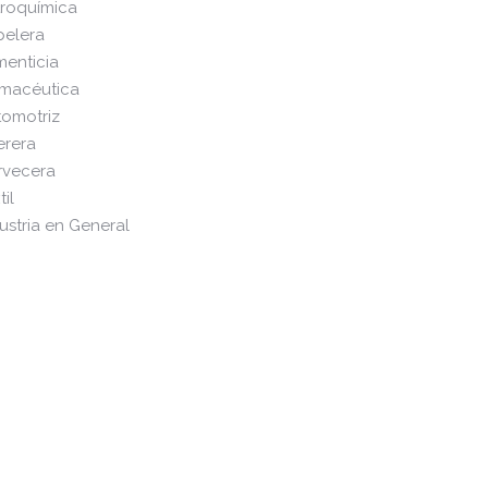
troquímica
pelera
menticia
rmacéutica
tomotriz
erera
rvecera
til
ustria en General